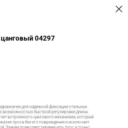
 цанговый 04297
едназначен для надежной фиксации стальных
 с возможностью быстрой регулировки длины.
счет встроенного цангового механизма, который
жатие троса без его повреждения и исключает
ой. Зажим позволяет перемещать трос и точно