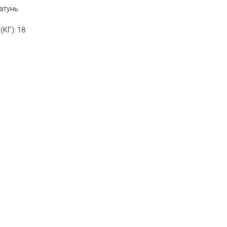
атунь
(КГ): 18