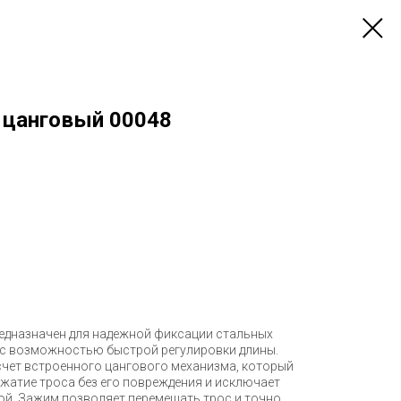
 цанговый 00048
едназначен для надежной фиксации стальных
 с возможностью быстрой регулировки длины.
счет встроенного цангового механизма, который
жатие троса без его повреждения и исключает
ой. Зажим позволяет перемещать трос и точно