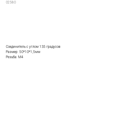
02580
Заказать
Соединитель с углом 135 градусов
Размер: 50*10*1,5мм
Резьба: M4