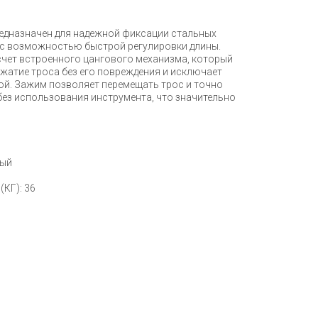
едназначен для надежной фиксации стальных
 с возможностью быстрой регулировки длины.
счет встроенного цангового механизма, который
жатие троса без его повреждения и исключает
ой. Зажим позволяет перемещать трос и точно
без использования инструмента, что значительно
ный
(КГ): 36