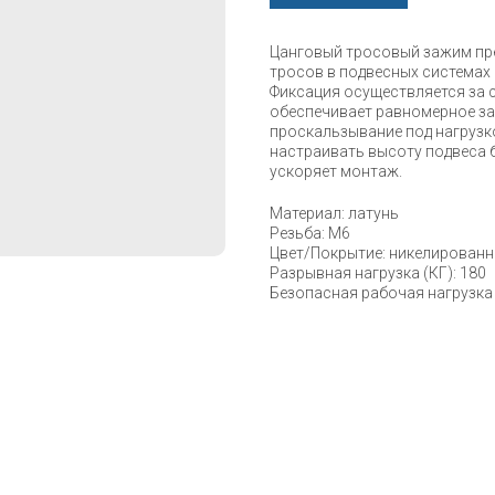
Цанговый тросовый зажим пр
тросов в подвесных системах
Фиксация осуществляется за 
обеспечивает равномерное за
проскальзывание под нагрузк
настраивать высоту подвеса 
ускоряет монтаж.
Материал: латунь
Резьба: M6
Цвет/Покрытие: никелирован
Разрывная нагрузка (КГ): 180
Безопасная рабочая нагрузка 