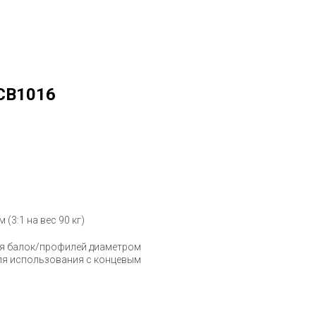
CB1016
(3:1 на вес 90 кг)
для балок/профилей диаметром
 для использования с концевым