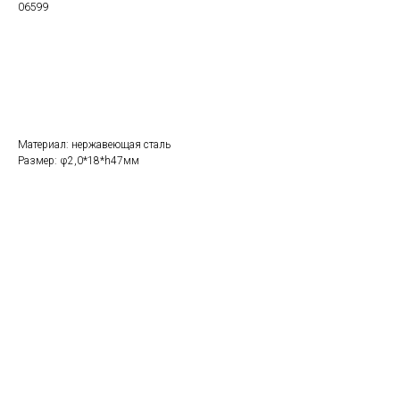
06599
Заказать
Материал: нержавеющая сталь
Размер: φ2,0*18*h47мм