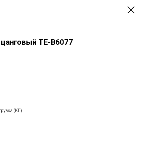
 цанговый TE-B6077
рузка (КГ)