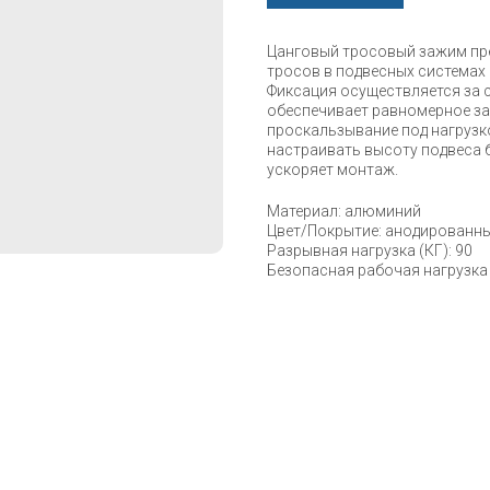
Цанговый тросовый зажим пр
тросов в подвесных системах
Фиксация осуществляется за 
обеспечивает равномерное за
проскальзывание под нагрузк
настраивать высоту подвеса 
ускоряет монтаж.
Материал: алюминий
Цвет/Покрытие: анодированн
Разрывная нагрузка (КГ): 90
Безопасная рабочая нагрузка 