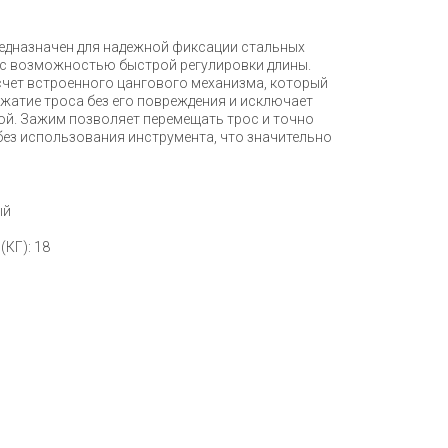
едназначен для надежной фиксации стальных
 с возможностью быстрой регулировки длины.
счет встроенного цангового механизма, который
жатие троса без его повреждения и исключает
ой. Зажим позволяет перемещать трос и точно
без использования инструмента, что значительно
ый
(КГ): 18