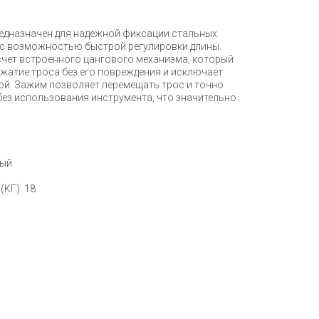
едназначен для надежной фиксации стальных
 с возможностью быстрой регулировки длины.
счет встроенного цангового механизма, который
жатие троса без его повреждения и исключает
ой. Зажим позволяет перемещать трос и точно
без использования инструмента, что значительно
ный
(КГ): 18